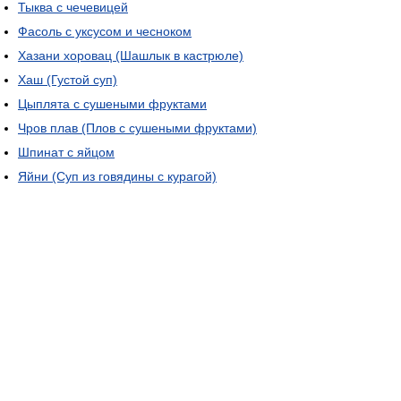
Тыква с чечевицей
Фасоль с уксусом и чесноком
Хазани хоровац (Шашлык в кастрюле)
Хаш (Густой суп)
Цыплята с сушеными фруктами
Чров плав (Плов с сушеными фруктами)
Шпинат с яйцом
Яйни (Суп из говядины с курагой)