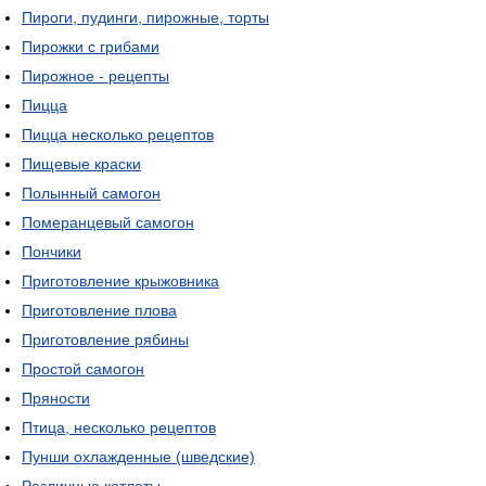
Пироги, пудинги, пирожные, торты
Пирожки с грибами
Пирожное - рецепты
Пицца
Пицца несколько рецептов
Пищевые краски
Полынный самогон
Померанцевый самогон
Пончики
Приготовление крыжовника
Приготовление плова
Приготовление рябины
Простой самогон
Пряности
Птица, несколько рецептов
Пунши охлажденные (шведские)