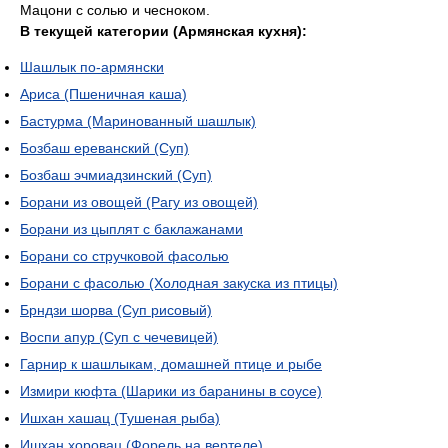
Мацони с солью и чесноком.
В текущей категории (Армянская кухня):
Шашлык по-армянски
Ариса (Пшеничная каша)
Бастурма (Маринованный шашлык)
Бозбаш ереванский (Суп)
Бозбаш эчмиадзинский (Суп)
Борани из овощей (Рагу из овощей)
Борани из цыплят с баклажанами
Борани со стручковой фасолью
Борани с фасолью (Холодная закуска из птицы)
Брндзи шорва (Суп рисовый)
Воспи апур (Суп с чечевицей)
Гарнир к шашлыкам, домашней птице и рыбе
Измири кюфта (Шарики из баранины в соусе)
Ишхан хашац (Тушеная рыба)
Ишхан хоровац (Форель на вертеле)