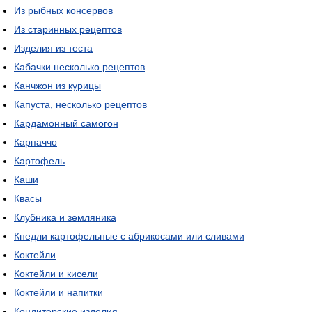
Из рыбных консервов
Из старинных рецептов
Изделия из теста
Кабачки несколько рецептов
Канчжон из курицы
Капуста, несколько рецептов
Кардамонный самогон
Карпаччо
Картофель
Каши
Квасы
Клубника и земляника
Кнедли картофельные с абрикосами или сливами
Коктейли
Коктейли и кисели
Коктейли и напитки
Кондитерские изделия