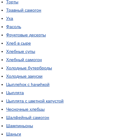
Торты
Травный самогон
Уха
Фасоль
Фруктовые десерты
Хлеб в сыре
Хлебные супы
Хлебный самогон
Холодные бутерброды
Холодные закуски
Цыплеhок с hачиhкой
Цыплята
Цыплята с цветной капустой
Чесночные хлебцы
Шалфейный самогон
Шампиньоны
Шаньги