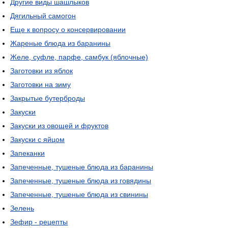
Другие виды шашлыков
Дягильный самогон
Еще к вопросу о консервировании
Жареные блюда из баранины
Желе, суфле, парфе, самбук (яблочные)
Заготовки из яблок
Заготовки на зиму
Закрытые бутерброды
Закуски
Закуски из овощей и фруктов
Закуски с яйцом
Запеканки
Запеченные, тушеные блюда из баранины
Запеченные, тушеные блюда из говядины
Запеченные, тушеные блюда из свинины
Зелень
Зефир - рецепты