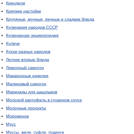
Крендели
Крепкие настойки
Крупяные, мучные, яичные и сладкие блюда
Кулинария народов СССР
Кулинарная энциклопедия
Куличи
Кухни разных народов
Летние вторые блюда
Лимонный самогон
Макаронные изделия
Малиновый самогон
Маринады для шашлыков
Молодой картофель в сухарном соусе
Молочные продукты
Мороженое
Мусс
Муссы, желе, суфле, пудинги