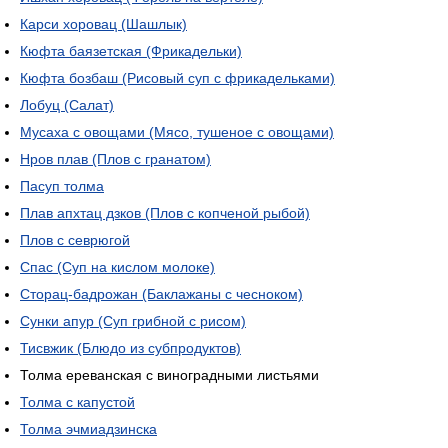
Карси хоровац (Шашлык)
Кюфта баязетская (Фрикадельки)
Кюфта бозбаш (Рисовый суп с фрикадельками)
Лобуц (Салат)
Мусаха с овощами (Мясо, тушеное с овощами)
Нров плав (Плов с гранатом)
Пасуп толма
Плав апхтац дзков (Плов с копченой рыбой)
Плов с севрюгой
Спас (Суп на кислом молоке)
Сторац-бадрожан (Баклажаны с чесноком)
Сунки апур (Суп грибной с рисом)
Тисвжик (Блюдо из субпродуктов)
Толма ереванская с виноградными листьями
Толма с капустой
Толма эчмиадзинска