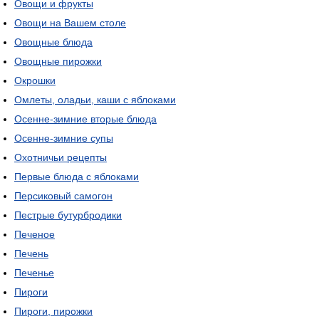
Овощи и фрукты
Овощи на Вашем столе
Овощные блюда
Овощные пирожки
Окрошки
Омлеты, оладьи, каши с яблоками
Осенне-зимние вторые блюда
Осенне-зимние супы
Охотничьи рецепты
Первые блюда с яблоками
Персиковый самогон
Пестрые бутурбродики
Печеное
Печень
Печенье
Пироги
Пироги, пирожки