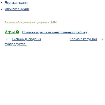
Якутская кухня
Японская кухня
Энциклопедия кулинарных рецептов
.
2014
.
Игры ⚽
Поможем решить контрольную работу
Тисвжик (Блюдо из
Толма с капустой
субпродуктов)